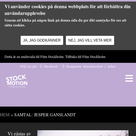
Vi använder cookies på denna webbplats för att förbättra din
användarupplevelse
Genom att klicka på någon länk på denna sida du ger ditt samtycke för oss att
sätta cookies.
JA, JAG GODKÄNNER
NEJ, JAG VILL VETA MER
Hoppa till huvudinnehåll
Detta är en undersida till Film Stockholm. Tillbaka till
Film Stockholm
Följ oss på:
Facebook
Instagram
#stockmotion
|
Arkiv
HEM
» SAMTAL: JESPER GANSLANDT
Du är här
Vi gästas av