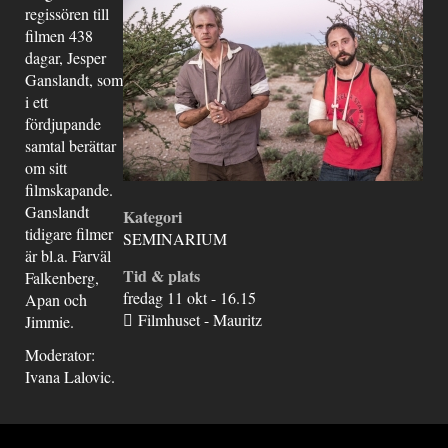
regissören till
filmen 438
dagar, Jesper
Ganslandt, som
i ett
fördjupande
samtal berättar
om sitt
filmskapande.
Ganslandt
Kategori
tidigare filmer
SEMINARIUM
är bl.a. Farväl
Tid & plats
Falkenberg,
fredag 11 okt - 16.15
Apan och
Filmhuset - Mauritz
Jimmie.
Moderator:
Ivana Lalovic.