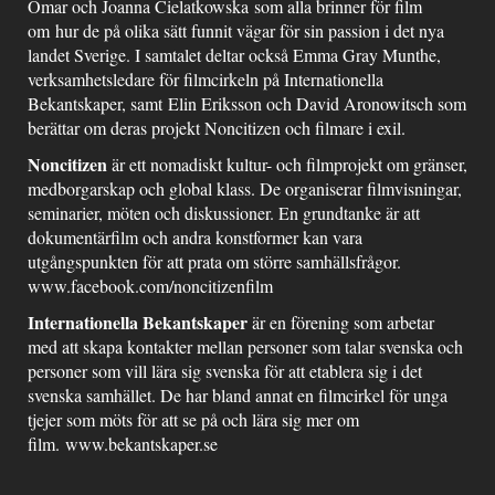
Omar och Joanna Cielatkowska som alla brinner för film
om hur de på olika sätt funnit vägar för sin passion i det nya
landet Sverige. I samtalet deltar också Emma Gray Munthe,
verksamhetsledare för filmcirkeln på Internationella
Bekantskaper, samt Elin Eriksson och David Aronowitsch som
berättar om deras projekt Noncitizen och filmare i exil.
Noncitizen
är ett nomadiskt kultur- och filmprojekt om gränser,
medborgarskap och global klass. De organiserar filmvisningar,
seminarier, möten och diskussioner. En grundtanke är att
dokumentärfilm och andra konstformer kan vara
utgångspunkten för att prata om större samhällsfrågor.
www.facebook.com/noncitizenfilm
Internationella Bekantskaper
är en förening som arbetar
med att skapa kontakter mellan personer som talar svenska och
personer som vill lära sig svenska för att etablera sig i det
svenska samhället. De har bland annat en filmcirkel för unga
tjejer som möts för att se på och lära sig mer om
film.
www.bekantskaper.se