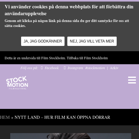
Vi använder cookies på denna webbplats för att förbättra din
användarupplevelse
Genom att klicka på någon länk på denna sida du ger ditt samtycke för oss att
sätta cookies.
JA, JAG GODKÄNNER
NEJ, JAG VILL VETA MER
Hoppa till huvudinnehåll
Detta är en undersida till Film Stockholm. Tillbaka till
Film Stockholm
Följ oss på:
Facebook
Instagram
#stockmotion
|
Arkiv
HEM
» NYTT LAND – HUR FILM KAN ÖPPNA DÖRRAR
Du är här