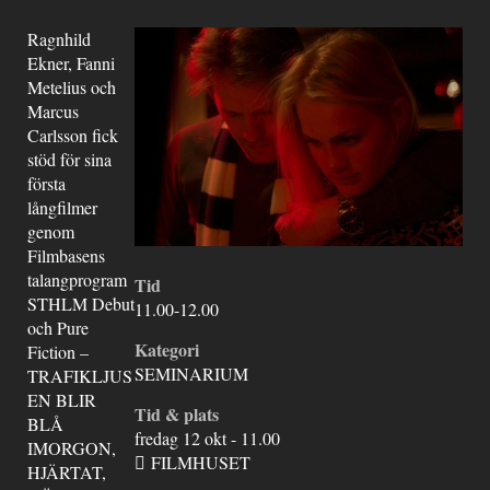
Ragnhild
Ekner, Fanni
Metelius och
Marcus
Carlsson fick
stöd för sina
första
långfilmer
genom
Filmbasens
talangprogram
Tid
STHLM Debut
11.00-12.00
och Pure
Kategori
Fiction –
SEMINARIUM
TRAFIKLJUS
EN BLIR
Tid & plats
BLÅ
fredag 12 okt - 11.00
IMORGON,
FILMHUSET
HJÄRTAT,