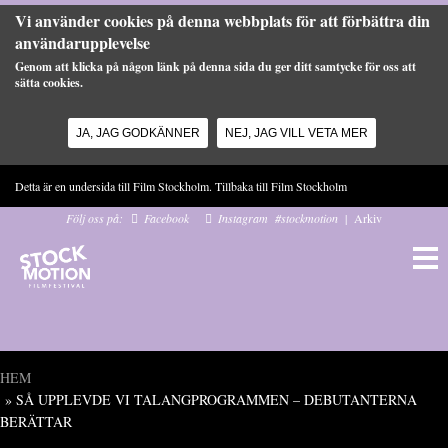
Vi använder cookies på denna webbplats för att förbättra din
användarupplevelse
Genom att klicka på någon länk på denna sida du ger ditt samtycke för oss att
sätta cookies.
JA, JAG GODKÄNNER
NEJ, JAG VILL VETA MER
Hoppa till huvudinnehåll
Detta är en undersida till Film Stockholm. Tillbaka till
Film Stockholm
Följ oss på:
Facebook
Instagram
#stockmotion
|
Arkiv
HEM
» SÅ UPPLEVDE VI TALANGPROGRAMMEN – DEBUTANTERNA
Du är här
BERÄTTAR