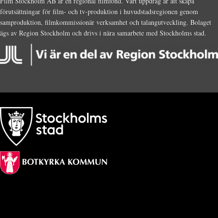
Film Stockholm AB är en regional filmfond. Vårt uppdrag är att skapa
förutsättningar för film- och tv-produktion i huvudstadsregionen genom
samproduktion, filmkommissionär verksamhet och talangutveckling. Bolaget
ägs av Region Stockholm och drivs i nära samarbete med Stockholms stad.