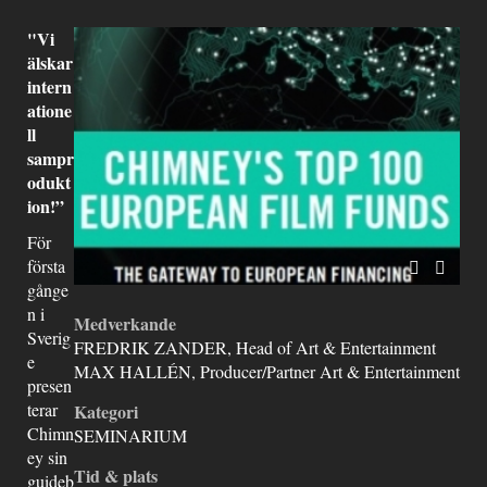
"Vi
älskar
intern
atione
ll
sampr
odukt
ion!”
För
första
gånge
n i
Medverkande
Sverig
FREDRIK ZANDER, Head of Art & Entertainment
e
MAX HALLÉN, Producer/Partner Art & Entertainment
presen
terar
Kategori
Chimn
SEMINARIUM
ey sin
Tid & plats
guideb