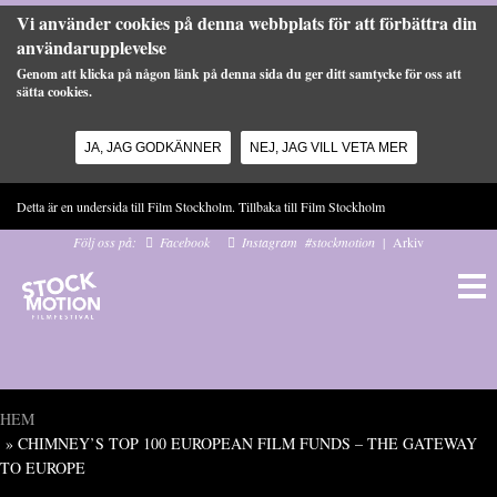
Vi använder cookies på denna webbplats för att förbättra din
användarupplevelse
Genom att klicka på någon länk på denna sida du ger ditt samtycke för oss att
sätta cookies.
JA, JAG GODKÄNNER
NEJ, JAG VILL VETA MER
Hoppa till huvudinnehåll
Detta är en undersida till Film Stockholm. Tillbaka till
Film Stockholm
Följ oss på:
Facebook
Instagram
#stockmotion
|
Arkiv
HEM
» CHIMNEY’S TOP 100 EUROPEAN FILM FUNDS – THE GATEWAY
Du är här
TO EUROPE