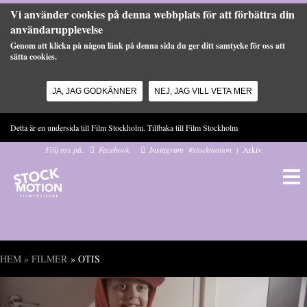
Vi använder cookies på denna webbplats för att förbättra din
användarupplevelse
Genom att klicka på någon länk på denna sida du ger ditt samtycke för oss att
sätta cookies.
JA, JAG GODKÄNNER
NEJ, JAG VILL VETA MER
Hoppa till huvudinnehåll
Detta är en undersida till Film Stockholm. Tillbaka till
Film Stockholm
Följ oss på:
Facebook
Instagram
#stockmotion
|
Arkiv
HEM
»
FILMER
» OTIS
Du är här