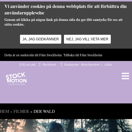
Vi använder cookies på denna webbplats för att förbättra din
användarupplevelse
Genom att klicka på någon länk på denna sida du ger ditt samtycke för oss att
sätta cookies.
JA, JAG GODKÄNNER
NEJ, JAG VILL VETA MER
Hoppa till huvudinnehåll
Detta är en undersida till Film Stockholm. Tillbaka till
Film Stockholm
Följ oss på:
Facebook
Instagram
#stockmotion
|
Arkiv
HEM
»
FILMER
» DER WALD
Du är här