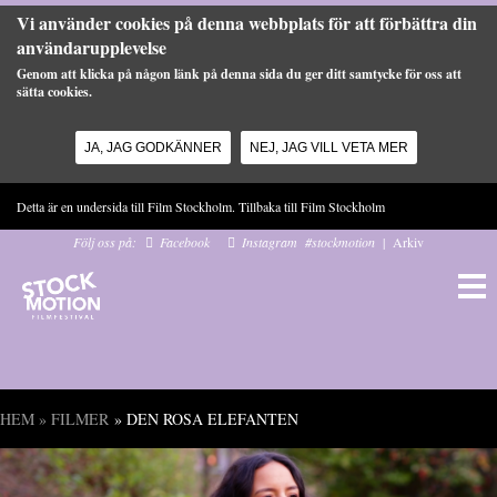
Vi använder cookies på denna webbplats för att förbättra din
användarupplevelse
Genom att klicka på någon länk på denna sida du ger ditt samtycke för oss att
sätta cookies.
JA, JAG GODKÄNNER
NEJ, JAG VILL VETA MER
Hoppa till huvudinnehåll
Detta är en undersida till Film Stockholm. Tillbaka till
Film Stockholm
Följ oss på:
Facebook
Instagram
#stockmotion
|
Arkiv
HEM
»
FILMER
» DEN ROSA ELEFANTEN
Du är här