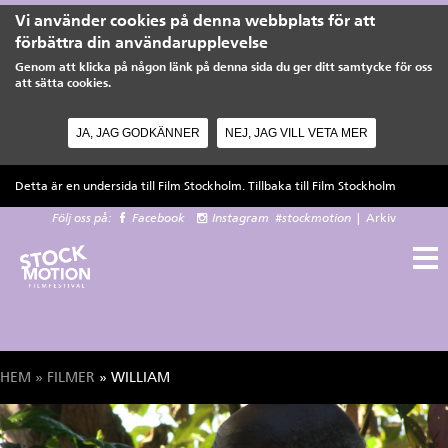
Vi använder cookies på denna webbplats för att
förbättra din användarupplevelse
Genom att klicka på någon länk på denna sida du ger ditt samtycke för oss
att sätta cookies.
JA, JAG GODKÄNNER
NEJ, JAG VILL VETA MER
Hoppa till huvudinnehåll
Detta är en undersida till Film Stockholm. Tillbaka till
Film Stockholm
Följ oss på:
Facebook
Instagram
#stockmotion
|
Arkiv
HEM
»
FILMER
» WILLIAM
Du är här