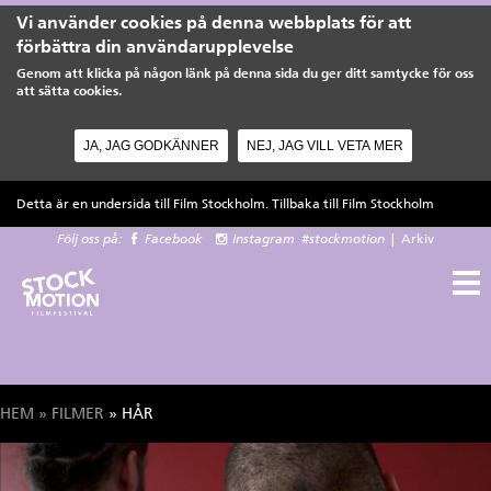
Vi använder cookies på denna webbplats för att
förbättra din användarupplevelse
Genom att klicka på någon länk på denna sida du ger ditt samtycke för oss
att sätta cookies.
JA, JAG GODKÄNNER
NEJ, JAG VILL VETA MER
Hoppa till huvudinnehåll
Detta är en undersida till Film Stockholm. Tillbaka till
Film Stockholm
Följ oss på:
Facebook
Instagram
#stockmotion
|
Arkiv
HEM
»
FILMER
» HÅR
Du är här