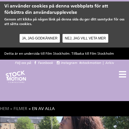
Vi använder cookies på denna webbplats för att
förbättra din användarupplevelse
Genom att klicka på någon länk på denna sida du ger ditt samtycke för oss
att sätta cookies.
JA, JAG GODKÄNNER
NEJ, JAG VILL VETA MER
Hoppa till huvudinnehåll
Detta är en undersida till Film Stockholm. Tillbaka till
Film Stockholm
Följ oss på:
Facebook
Instagram
#stockmotion
|
Arkiv
HEM
»
FILMER
» EN AV ALLA
Du är här