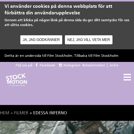
Vi använder cookies på denna webbplats för att
förbättra din användarupplevelse
Genom att klicka på någon länk på denna sida du ger ditt samtycke för oss
att sätta cookies.
JA, JAG GODKÄNNER
NEJ, JAG VILL VETA MER
Hoppa till huvudinnehåll
Detta är en undersida till Film Stockholm. Tillbaka till
Film Stockholm
Följ oss på:
Facebook
Instagram
#stockmotion
|
Arkiv
HEM
»
FILMER
» EDESSA INFERNO
Du är här