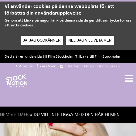
Vi använder cookies på denna webbplats för att
förbättra din användarupplevelse
Genom att klicka på någon länk på denna sida du ger ditt samtycke för oss
att sätta cookies.
JA, JAG GODKÄNNER
NEJ, JAG VILL VETA MER
Hoppa till huvudinnehåll
Detta är en undersida till Film Stockholm. Tillbaka till
Film Stockholm
Följ oss på:
Facebook
Instagram
#stockmotion
|
Arkiv
HEM
»
FILMER
» DU VILL INTE LIGGA MED DEN HÄR FILMEN
Du är här