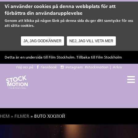
Vi använder cookies på denna webbplats för att
förbättra din användarupplevelse
Genom att klicka på någon länk på denna sida du ger ditt samtycke för oss
att sätta cookies.
JA, JAG GODKÄNNER
NEJ, JAG VILL VETA MER
Hoppa till huvudinnehåll
Detta är en undersida till Film Stockholm. Tillbaka till
Film Stockholm
Följ oss på:
Facebook
Instagram
#stockmotion
|
Arkiv
HEM
»
FILMER
» BUTO ХООЛОЙ
Du är här