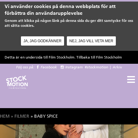
Vi använder cookies på denna webbplats för att
förbättra din användarupplevelse
Genom att klicka på någon länk på denna sida du ger ditt samtycke för oss
att sätta cookies.
JA, JAG GODKÄNNER
NEJ, JAG VILL VETA MER
Hoppa till huvudinnehåll
Detta är en undersida till Film Stockholm. Tillbaka till
Film Stockholm
Följ oss på:
Facebook
Instagram
#stockmotion
|
Arkiv
HEM
»
FILMER
» BABY SPICE
Du är här