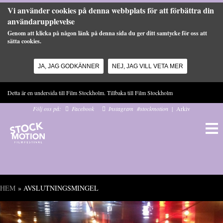
Vi använder cookies på denna webbplats för att förbättra din
användarupplevelse
Genom att klicka på någon länk på denna sida du ger ditt samtycke för oss att
sätta cookies.
JA, JAG GODKÄNNER
NEJ, JAG VILL VETA MER
Hoppa till huvudinnehåll
Detta är en undersida till Film Stockholm. Tillbaka till
Film Stockholm
Följ oss på:
Facebook
Instagram
#stockmotion
|
Arkiv
HEM
» AVSLUTNINGSMINGEL
Du är här