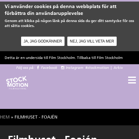
Vi använder cookies på denna webbplats för att
förbättra din användarupplevelse
Genom att klicka på någon länk på denna sida du ger ditt samtycke för oss
att sätta cookies.
JA, JAG GODKÄNNER
NEJ, JAG VILL VETA MER
Hoppa till huvudinnehåll
Detta är en undersida till Film Stockholm. Tillbaka till
Film Stockholm
Följ oss på:
Facebook
Instagram
#stockmotion
|
Arkiv
HEM
» FILMHUSET - FOAJÉN
Du är här