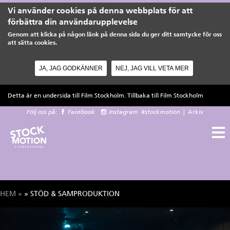
Vi använder cookies på denna webbplats för att
förbättra din användarupplevelse
Genom att klicka på någon länk på denna sida du ger ditt samtycke för oss
att sätta cookies.
JA, JAG GODKÄNNER
NEJ, JAG VILL VETA MER
Hoppa till huvudinnehåll
Detta är en undersida till Film Stockholm. Tillbaka till
Film Stockholm
Följ oss på:
Facebook
Instagram
#stockmotion
|
Arkiv
HEM
»
» STÖD & SAMPRODUKTION
Du är här