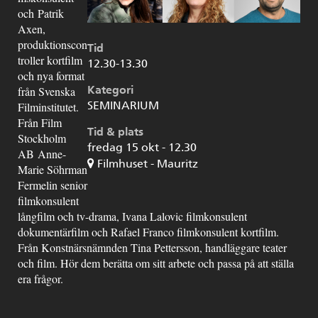
och Patrik
Axen,
produktionscon
Tid
troller kortfilm
12.30-13.30
och nya format
Kategori
från Svenska
SEMINARIUM
Filminstitutet.
Från Film
Tid & plats
Stockholm
fredag 15 okt - 12.30
AB Anne-
Filmhuset - Mauritz
Marie Söhrman
Fermelin senior
filmkonsulent
långfilm och tv-drama, Ivana Lalovic filmkonsulent
dokumentärfilm och Rafael Franco filmkonsulent kortfilm.
Från Konstnärsnämnden Tina Pettersson, handläggare teater
och film. Hör dem berätta om sitt arbete och passa på att ställa
era frågor.