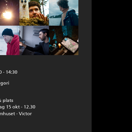
0 - 14:30
gori
M
& plats
ag 15 okt - 12.30
lmhuset - Victor