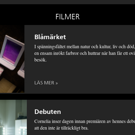
FILMER
Blåmärket
I spänningsfältet mellan natur och kultur, liv och död,
en ensam inrökt farbror och huttrar när han får ett ov
besök.
LÄS MER
Debuten
Cornelia inser dagen innan premiären av hennes deb
att den inte är tillräckligt bra.