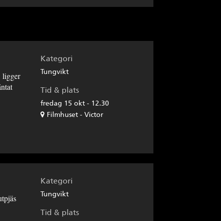
Kategori
Tungvikt
 ligger
äntat
Tid & plats
fredag 15 okt - 12.30
Filmhuset - Victor
Kategori
Tungvikt
utpjäs
Tid & plats