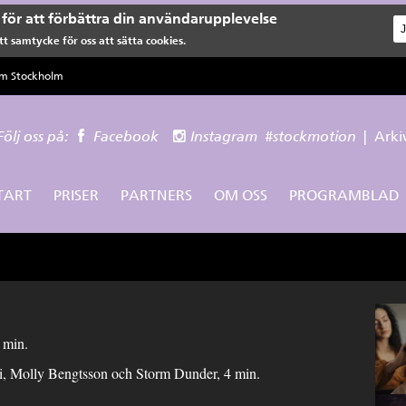
för att förbättra din användarupplevelse
t samtycke för oss att sätta cookies.
lm Stockholm
Följ oss på:
Facebook
Instagram
#stockmotion
|
Arki
TART
PRISER
PARTNERS
OM OSS
PROGRAMBLAD
 min.
, Molly Bengtsson och Storm Dunder, 4 min.