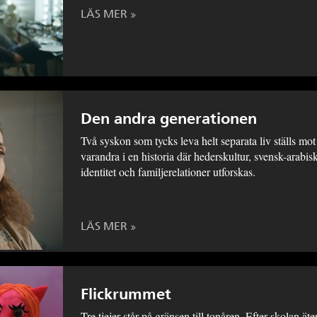
LÄS MER
Den andra generationen
Två syskon som tycks leva helt separata liv ställs mot
varandra i en historia där hederskultur, svensk-arabis
identitet och familjerelationer utforskas.
LÄS MER
Flickrummet
Tre tjejer står på gränsen till tonåren. Efter skolan äte