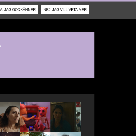
JA, JAG GODKÄNNER
NEJ, JAG VILL VETA MER
v