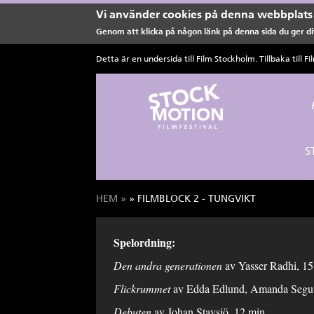
Vi använder cookies på denna webbplats 
Genom att klicka på någon länk på denna sida du ger dit
Hoppa till huvudinnehåll
Detta är en undersida till Film Stockholm. Tillbaka till
Fi
S
HEM
»
» FILMBLOCK 2 - TUNGVIKT
Du är här
Spelordning:
Den andra generationen
av Yasser Radhi, 15
Flickrummet
av Edda Edlund, Amanda Segui
Debuten
av Johan Stavsjö, 12 min.