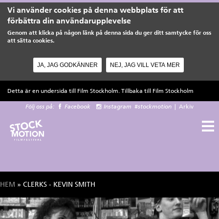
Vi använder cookies på denna webbplats för att
förbättra din användarupplevelse
Genom att klicka på någon länk på denna sida du ger ditt samtycke för oss
att sätta cookies.
JA, JAG GODKÄNNER
NEJ, JAG VILL VETA MER
Hoppa till huvudinnehåll
Detta är en undersida till Film Stockholm. Tillbaka till
Film Stockholm
Följ oss på:
Facebook
Instagram
#stockmotion
|
Arkiv
HEM
» CLERKS - KEVIN SMITH
Du är här