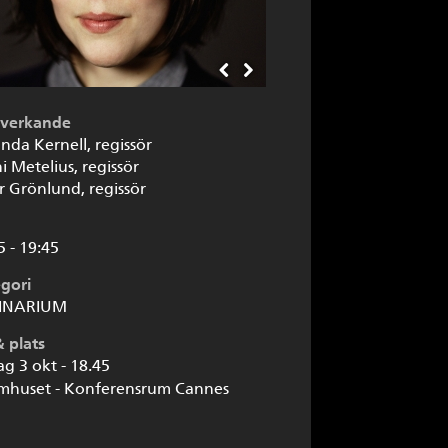
verkande
da Kernell, regissör
i Metelius, regissör
r Grönlund, regissör
5 - 19:45
gori
INARIUM
& plats
ag 3 okt - 18.45
lmhuset - Konferensrum Cannes