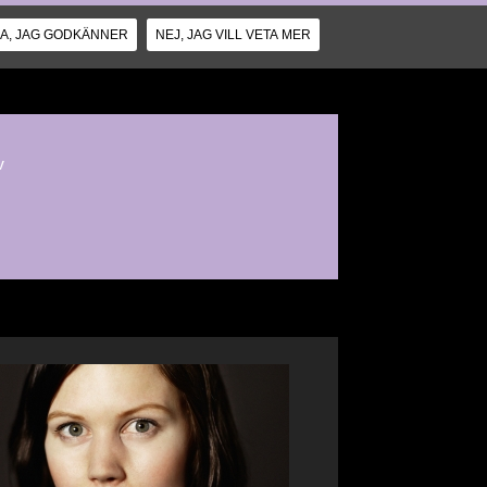
JA, JAG GODKÄNNER
NEJ, JAG VILL VETA MER
v