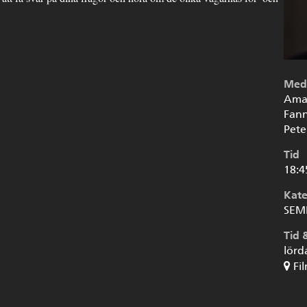
Med
Aman
Fann
Pete
Tid
18:4
Kate
SEM
Tid 
lörd
Fi