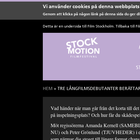
Vi använder cookies på denna webbplats 
Genom att klicka på någon länk på denna sida du ger dit
Hoppa till huvudinnehåll
Detta är en undersida till Film Stockholm. Tillbaka till
Fi
S
HEM
» TRE LÅNGFILMSDEBUTANTER BERÄTTA
Du är här
Vad händer när man går från det korta till de
på inspelningsplats? Och hur får du skådespela
Möt regissörerna Amanda Kernell (SAME
NU) och Peter Grönlund (TJUVHEDER) i ett s
som närmar dig steget till längre format chans