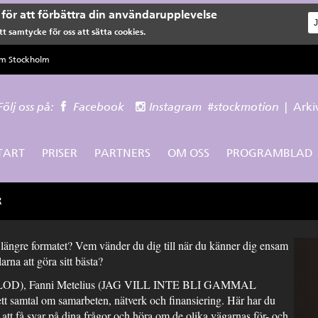
för att förbättra din användarupplevelse
t samtycke för oss att sätta cookies.
lm Stockholm
Följ oss på:
Facebook
Instagram
#stockmotion
|
Arki
TART
PRISER
PARTNERS
OM OSS
PROGRAMBLAD
R
t längre formatet? Vem vänder du dig till när du känner dig ensam
rna att göra sitt bästa?
BLOD), Fanni Metelius (JAG VILL INTE BLI GAMMAL
amtal om samarbeten, nätverk och finansiering. Här har du
 att få svar på dina frågor och höra om de olika vägarnas för- och