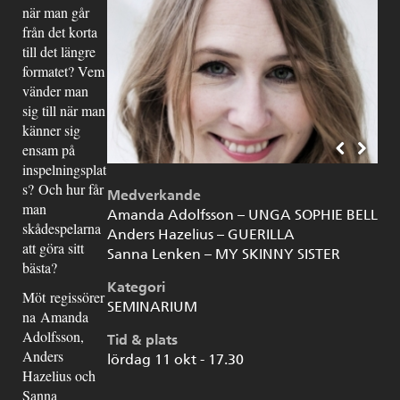
när man går
från det korta
till det längre
formatet? Vem
vänder man
sig till när man
känner sig
ensam på
inspelningsplat
s? Och hur får
Medverkande
man
Amanda Adolfsson – UNGA SOPHIE BELL
skådespelarna
Anders Hazelius – GUERILLA
att göra sitt
Sanna Lenken – MY SKINNY SISTER
bästa?
Kategori
Möt regissörer
SEMINARIUM
na Amanda
Adolfsson,
Tid & plats
Anders
lördag 11 okt - 17.30
Hazelius och
Sanna