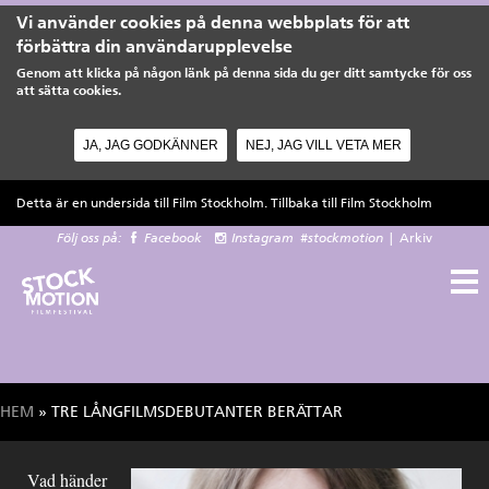
Vi använder cookies på denna webbplats för att
förbättra din användarupplevelse
Genom att klicka på någon länk på denna sida du ger ditt samtycke för oss
att sätta cookies.
JA, JAG GODKÄNNER
NEJ, JAG VILL VETA MER
Hoppa till huvudinnehåll
Detta är en undersida till Film Stockholm. Tillbaka till
Film Stockholm
Följ oss på:
Facebook
Instagram
#stockmotion
|
Arkiv
HEM
» TRE LÅNGFILMSDEBUTANTER BERÄTTAR
Du är här
Vad händer