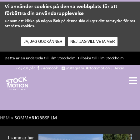
Vi använder cookies på denna webbplats för att
förbättra din användarupplevelse
Genom att klicka på någon länk på denna sida du ger ditt samtycke för oss
att sätta cookies.
JA, JAG GODKÄNNER
NEJ, JAG VILL VETA MER
Hoppa till huvudinnehåll
Detta är en undersida till Film Stockholm. Tillbaka till
Film Stockholm
Följ oss på:
Facebook
Instagram
#stockmotion
|
Arkiv
HEM
» SOMMARJOBBSFILM
Du är här
I sommar har