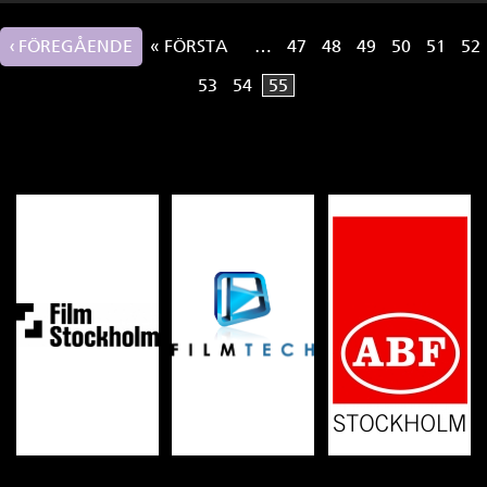
‹ FÖREGÅENDE
« FÖRSTA
…
47
48
49
50
51
52
Sidor
53
54
55