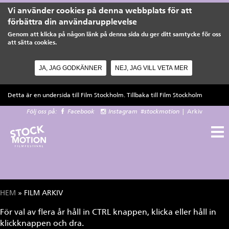
Vi använder cookies på denna webbplats för att
förbättra din användarupplevelse
Genom att klicka på någon länk på denna sida du ger ditt samtycke för oss
att sätta cookies.
JA, JAG GODKÄNNER
NEJ, JAG VILL VETA MER
Hoppa till huvudinnehåll
Detta är en undersida till Film Stockholm. Tillbaka till
Film Stockholm
Följ oss på:
Facebook
Instagram
#stockmotion
|
Arkiv
HEM
» FILM ARKIV
Du är här
För val av flera år håll in CTRL knappen, klicka eller håll in
klickknappen och dra.