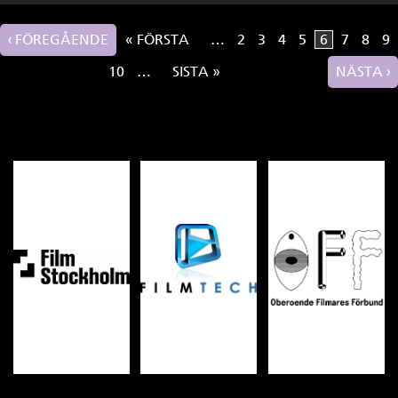
‹ FÖREGÅENDE
« FÖRSTA
…
2
3
4
5
6
7
8
9
Sidor
10
…
SISTA »
NÄSTA ›