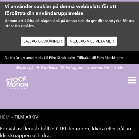
Vi använder cookies på denna webbplats för att
förbättra din användarupplevelse
Genom att klicka på någon länk på denna sida du ger ditt samtycke för oss
att sätta cookies.
JA, JAG GODKÄNNER
NEJ, JAG VILL VETA MER
Hoppa till huvudinnehåll
Detta är en undersida till Film Stockholm. Tillbaka till
Film Stockholm
Följ oss på:
Facebook
Instagram
#stockmotion
|
Arkiv
HEM
» FILM ARKIV
Du är här
För val av flera år håll in CTRL knappen, klicka eller håll in
klickknappen och dra.