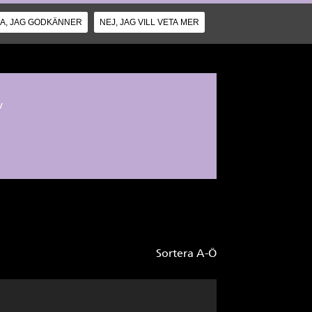
JA, JAG GODKÄNNER
NEJ, JAG VILL VETA MER
v
Sortera A-Ö