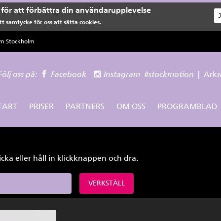
för att förbättra din användarupplevelse
t samtycke för oss att sätta cookies.
lm Stockholm
Följ oss på:
Facebook
Instagram
#stockmotion
|
Arki
TART
PRISER
PARTNERS
OM OSS
PROGRAMBLAD
icka eller håll in klickknappen och dra.