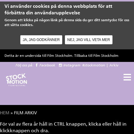
Vi använder cookies på denna webbplats för att
förbättra din användarupplevelse
Genom att klicka på någon länk på denna sida du ger ditt samtycke för oss
att sätta cookies.
JA, JAG GODKÄNNER
NEJ, JAG VILL VETA MER
Hoppa till huvudinnehåll
Detta är en undersida till Film Stockholm. Tillbaka till
Film Stockholm
Följ oss på:
Facebook
Instagram
#stockmotion
|
Arkiv
HEM
» FILM ARKIV
Du är här
För val av flera år håll in CTRL knappen, klicka eller håll in
klickknappen och dra.