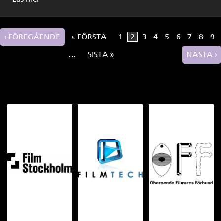
‹ FÖREGÅENDE
« FÖRSTA
1
2
3
4
5
6
7
8
9
Sidor
…
SISTA »
NÄSTA ›