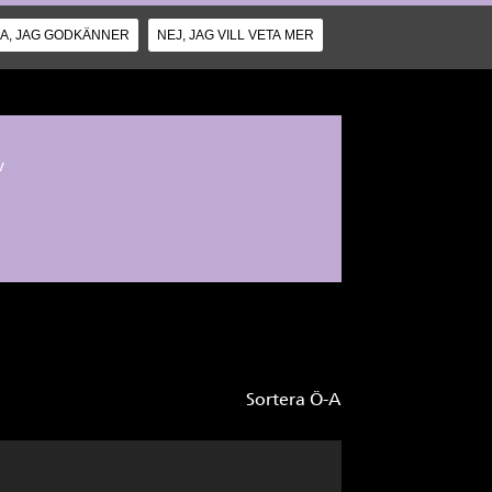
JA, JAG GODKÄNNER
NEJ, JAG VILL VETA MER
v
Sortera Ö-A