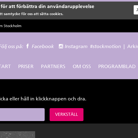
för att förbättra din användarupplevelse
t samtycke för oss att sätta cookies.
lm Stockholm
Följ oss på:
Facebook
Instagram
#stockmotion
|
Arki
TART
PRISER
PARTNERS
OM OSS
PROGRAMBLAD
icka eller håll in klickknappen och dra.